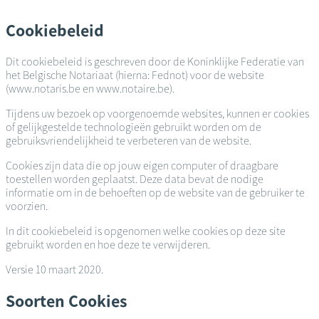
Overslaan
en
Cookiebeleid
naar
de
Dit cookiebeleid is geschreven door de Koninklijke Federatie van
inhoud
het Belgische Notariaat (hierna: Fednot) voor de website
gaan
(www.notaris.be en www.notaire.be).
Tijdens uw bezoek op voorgenoemde websites, kunnen er cookies
of gelijkgestelde technologieën gebruikt worden om de
gebruiksvriendelijkheid te verbeteren van de website.
Cookies zijn data die op jouw eigen computer of draagbare
toestellen worden geplaatst. Deze data bevat de nodige
informatie om in de behoeften op de website van de gebruiker te
voorzien.
In dit cookiebeleid is opgenomen welke cookies op deze site
gebruikt worden en hoe deze te verwijderen.
Versie 10 maart 2020.
Soorten Cookies